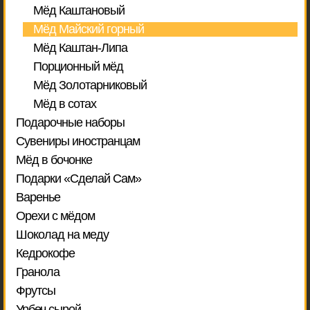
Мёд Каштановый
Мёд Майский горный
Мёд Каштан-Липа
Порционный мёд
Мёд Золотарниковый
Мёд в сотах
Подарочные наборы
Сувениры иностранцам
Мёд в бочонке
Подарки «Сделай Сам»
Варенье
Орехи с мёдом
Шоколад на меду
Кедрокофе
Гранола
Фрутсы
Урбеч сырой